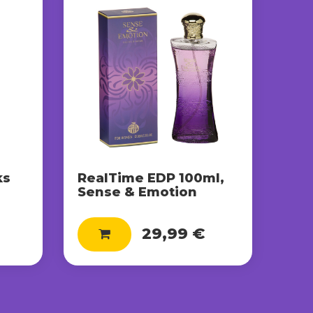
ks
RealTime EDP 100ml,
Sense & Emotion
29,99 €