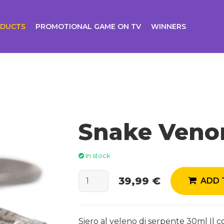
DUCTS
PROMOTIONAL GAME ON TV
WINNERS
Snake Veno
In stock
39,99 €
ADD 
Siero al veleno di serpente 30ml Il c