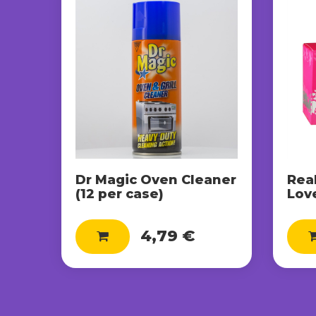
Dr Magic Oven Cleaner
Rea
(12 per case)
Lov
4,79 €