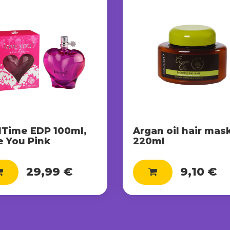
lTime EDP 100ml,
Argan oil hair mas
e You Pink
220ml
29,99 €
9,10 €