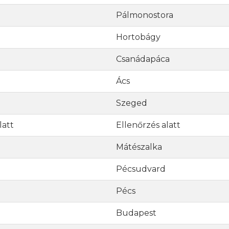
Pálmonostora
Hortobágy
Csanádapáca
Ács
Szeged
latt
Ellenőrzés alatt
Mátészalka
Pécsudvard
Pécs
Budapest