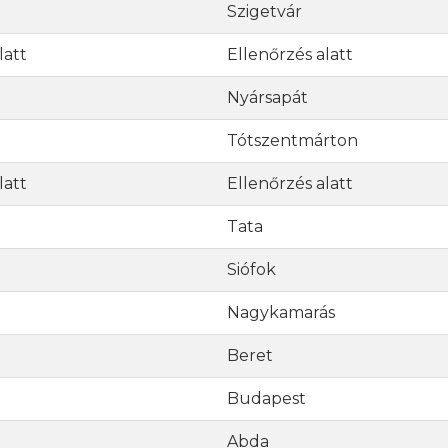
Szigetvár
latt
Ellenőrzés alatt
Nyársapát
Tótszentmárton
latt
Ellenőrzés alatt
Tata
Siófok
Nagykamarás
Beret
Budapest
Abda