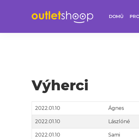
DOMŮ
PR
Výherci
2022.01.10
Ágnes
2022.01.10
Lászlóné
2022.01.10
Sami